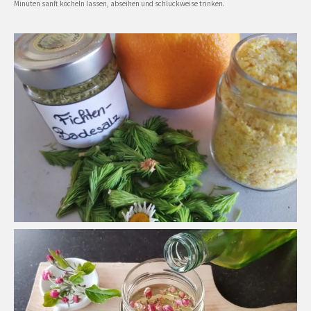
Minuten sanft köcheln lassen, abseihen und schluckweise trinken.