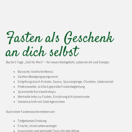
Fasten als Geschenk
an dich selbst
Buche 5 Tage „Zeit für Mich“ – für neues Wohlgefühl, Lebenskraft und Energie.
Basische, köstliche Menüs
Sanftes Bewegungsprogramm
Entgiftung durch Kräuter, Sauna, Spaziergänge, Ölziehen, Leberwickel
Professionelle, ärztlich geprüfte Fastenbegleitung
Spannende Kurzworkshops
Wertvolle Infos zu Fasten, Ernährung & Kräuterkunde
Gemeinschaft mit Gleichgesinnten
Nach einer Fastenwoche erleben wir:
Tiefgehende Erholung
Frische, vitale Lebensenergie
Inspiration und wertvolle Tipps für den Alltag