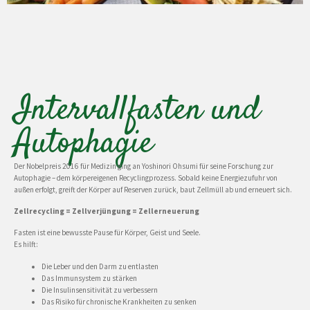
Intervallfasten und
Autophagie
Der Nobelpreis 2016 für Medizin ging an Yoshinori Ohsumi für seine Forschung zur
Autophagie – dem körpereigenen Recyclingprozess. Sobald keine Energiezufuhr von
außen erfolgt, greift der Körper auf Reserven zurück, baut Zellmüll ab und erneuert sich.
Zellrecycling = Zellverjüngung = Zellerneuerung
Fasten ist eine bewusste Pause für Körper, Geist und Seele.
Es hilft:
Die Leber und den Darm zu entlasten
Das Immunsystem zu stärken
Die Insulinsensitivität zu verbessern
Das Risiko für chronische Krankheiten zu senken