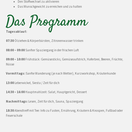
Den Stoffwechsel zu aktivieren
Das Wunschgewicht zu erreichen und zu halten
Das Programm
Tagesablauf:
07:30
Ölziehen & Körperbürsten, Zitronenwasser trinken
08:00 – 09:00
Sanfter Spaziergang in der frischen Luft
09:00 – 10:00
Frühstück: Gemüsesticks, Gemüseaufstrich, Haferbrei, Beeren, Früchte,
Nüsse
Vormittags:
Sanfte Wanderung (je nach Wetter), Kurzworkshop, Kräuterkunde
13:00
Leberwickel, Siesta / Zeit für dich
14:30 – 16:00
Hauptmahlzeit: Salat, Hauptgericht, Dessert
Nachmittags:
Lesen, Zeit für dich, Sauna, Spaziergang
18:30
Abendtreff mit Tee: Info zu Fasten, Ernährung, Kräutern & Knospen, Fußbad oder
Feuerschale