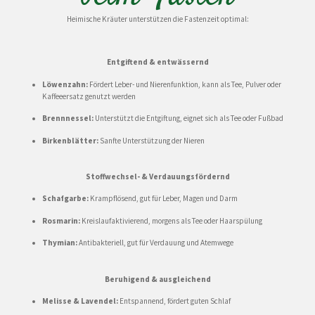
Heimische Kräuter unterstützen die Fastenzeit optimal:
Entgiftend & entwässernd
Löwenzahn:
Fördert Leber- und Nierenfunktion, kann als Tee, Pulver oder
Kaffeeersatz genutzt werden
Brennnessel:
Unterstützt die Entgiftung, eignet sich als Tee oder Fußbad
Birkenblätter:
Sanfte Unterstützung der Nieren
Stoffwechsel- & Verdauungsfördernd
Schafgarbe:
Krampflösend, gut für Leber, Magen und Darm
Rosmarin:
Kreislaufaktivierend, morgens als Tee oder Haarspülung
Thymian:
Antibakteriell, gut für Verdauung und Atemwege
Beruhigend & ausgleichend
Melisse & Lavendel:
Entspannend, fördert guten Schlaf