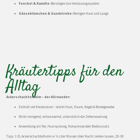
Fenchel & Kamille:
Beruhigen das Verdauungssystem
Gänseblümchen & Gundelrebe:
Reinigen Haut und Lunge
Kräutertipps für den
Alltag
Ackerschachtelhalm – der Allrounder:
Enthält viel Kieselsäure – stärkt Haut, Haare, Nägel & Bindegewebe
Wirkt reinigend, entwässernd, unterstützt die Zellerneuerung
Anwendung als Tee, Haarspülung, Kompresse oder Badezusatz
Tipp: 1 EL Ackerschachtelhalm in ½ Liter Wasser über Nacht ziehen lassen, 20-30