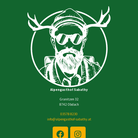
Alpengasthof Sabathy
Granitzen 32
8742 Obdach
03578 8230
info@alpengasthof-sabathy.at